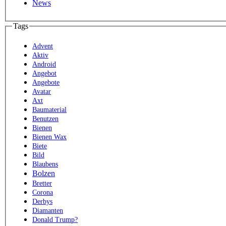
News
Tags
Advent
Aktiv
Android
Angebot
Angebote
Avatar
Axt
Baumaterial
Benutzen
Bienen
Bienen Wax
Biete
Bild
Blaubens
Bolzen
Bretter
Corona
Derbys
Diamanten
Donald Trump?