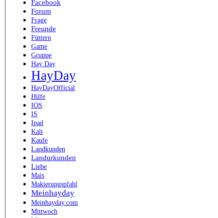
Facebook
Forum
Frage
Freunde
Füttern
Game
Gruppe
Hay Day
HayDay
HayDayOfficial
Hilfe
IOS
IS
Ipad
Kalt
Kaufe
Landkunden
Landurkunden
Liebe
Mais
Makierungspfahl
Meinhayday
Meinhayday.com
Mittwoch