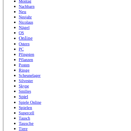
Montag
Nachbarn
Neu
Neujahr
Nicolaus
Nägel
OS
Online
Ostern
PC
Pfingsten
Pflanzen
Posten
Ringe
Scheunelager
Silvester
Skype
Smilies
Spiel
Spiele Online
Spielen
Supercell
Tausch
Tausche
Tiere