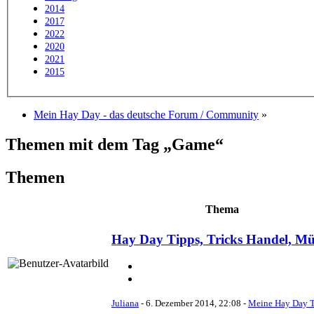
2014
2017
2022
2020
2021
2015
Mein Hay Day - das deutsche Forum / Community
»
Themen mit dem Tag „Game“
Themen
Thema
Hay Day Tipps, Tricks Handel, M
Juliana
-
6. Dezember 2014, 22:08
-
Meine Hay Day T