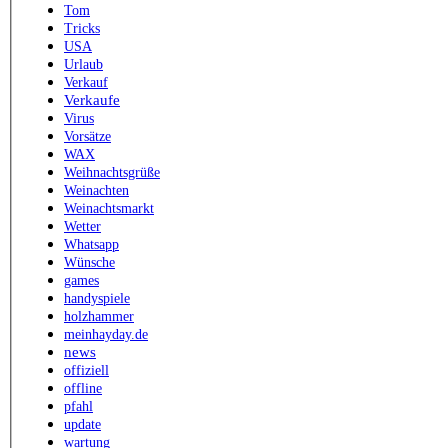
Tom
Tricks
USA
Urlaub
Verkauf
Verkaufe
Virus
Vorsätze
WAX
Weihnachtsgrüße
Weinachten
Weinachtsmarkt
Wetter
Whatsapp
Wünsche
games
handyspiele
holzhammer
meinhayday.de
news
offiziell
offline
pfahl
update
wartung