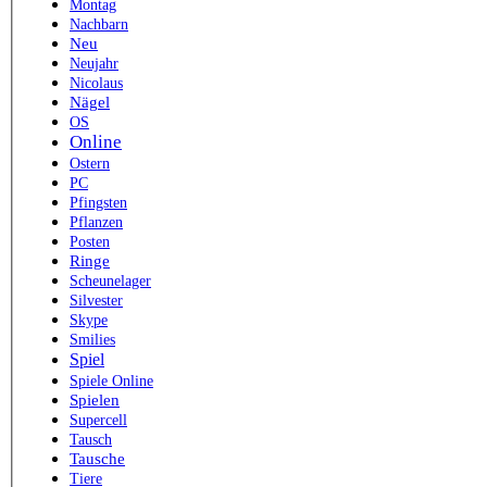
Montag
Nachbarn
Neu
Neujahr
Nicolaus
Nägel
OS
Online
Ostern
PC
Pfingsten
Pflanzen
Posten
Ringe
Scheunelager
Silvester
Skype
Smilies
Spiel
Spiele Online
Spielen
Supercell
Tausch
Tausche
Tiere