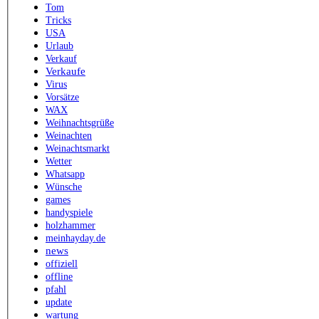
Tom
Tricks
USA
Urlaub
Verkauf
Verkaufe
Virus
Vorsätze
WAX
Weihnachtsgrüße
Weinachten
Weinachtsmarkt
Wetter
Whatsapp
Wünsche
games
handyspiele
holzhammer
meinhayday.de
news
offiziell
offline
pfahl
update
wartung