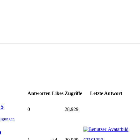
Antworten
Likes
Zugriffe
Letzte Antwort
15
0
28.929
digungen
)
1
+4
20.989
CBS1980