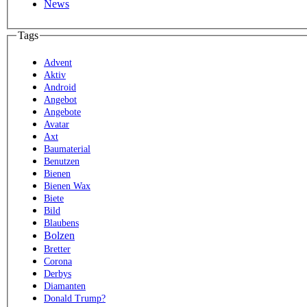
News
Tags
Advent
Aktiv
Android
Angebot
Angebote
Avatar
Axt
Baumaterial
Benutzen
Bienen
Bienen Wax
Biete
Bild
Blaubens
Bolzen
Bretter
Corona
Derbys
Diamanten
Donald Trump?