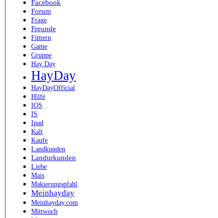
Facebook
Forum
Frage
Freunde
Füttern
Game
Gruppe
Hay Day
HayDay
HayDayOfficial
Hilfe
IOS
IS
Ipad
Kalt
Kaufe
Landkunden
Landurkunden
Liebe
Mais
Makierungspfahl
Meinhayday
Meinhayday.com
Mittwoch