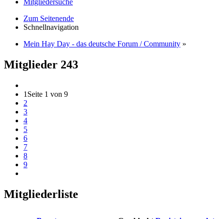
Mitgliedersuche
Zum Seitenende
Schnellnavigation
Mein Hay Day - das deutsche Forum / Community
»
Mitglieder
243
1
Seite 1 von 9
2
3
4
5
6
7
8
9
Mitgliederliste