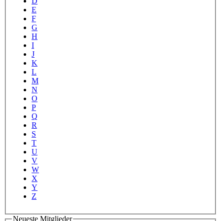
D
E
F
G
H
I
J
K
L
M
N
O
P
Q
R
S
T
U
V
W
X
Y
Z
Neueste Mitglieder