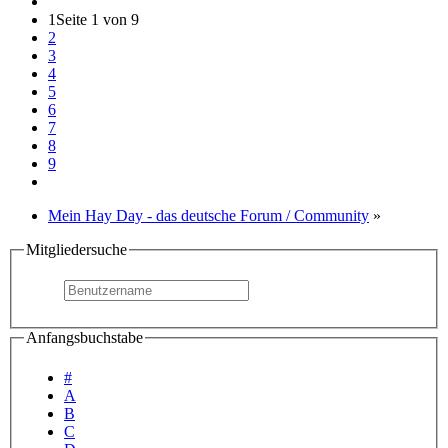
1
Seite 1 von 9
2
3
4
5
6
7
8
9
Mein Hay Day - das deutsche Forum / Community
»
Mitgliedersuche
Anfangsbuchstabe
#
A
B
C